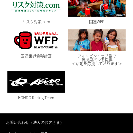
リスク対策.com
国連WFP
国連世界食糧計画
フィリピン・セブ島で
防災用パンを提供
＜活動を応援しております＞
KONDO Racing Team
お問い合わせ（法人のお客さま）